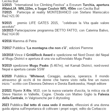
Cecilia Buil
1/2015
"International Ice Climbing Festiva" a Erzurum
Turchia, apertura
ANatoLIA
WI6,110m, e Sugar Couloir WI5, 450m
con Cecilia Buil
7/2015
Partecipa al reality MONTEBIANCO con Stefano Maniscalco
Rai2 h21.00
9/2015
premio LIFE GATES 2015, "celebrare la Vita quale valore
assoluto"
10/2015
Partecipazione programma DETTO FATTO, con Caterina Balivo,
Rai2 h14.00
4/2016
Mamma di Petra
7/2017
Pubblica "
La montagna che non c'è
", edizioni Piemme
10/2018
Vince il
Grit&Rock Award
e spedizione nel Nord Ovest del Nepal
al Mugu District e apertura di una via sull'inviolato Mugu Peaks
9/2019
spedizione
Mugu Peaks
(5.467m), nel
Karnali District,
nord-ovest
Nepal e apertura canale SSW
6/2020
Pubblica "
Whiteout.
Coraggio, audacia, speranza. Il mondo
attraverso gli occhi di tre donne che hanno visto nella fine un nuovo
inizio." scritto con Eleonora Delnevo e Dorota Bankowska, Hoepli editore
2/2021
Ripete
X-file
, M10, con la nuova variante d'uscita, la mitica via di
Steve Haston in Valleille, Cogne. Chioda con Matteo Giglio la
Falesia
della Centrale
, in Valgrisenche per il drytooling
2023
Pubblica
Dal tetto di casa vedo il mondo
, riflessioni di una donna
guida alpina sull'importanza di coltivare i propri sogni, edito da Corbaccio