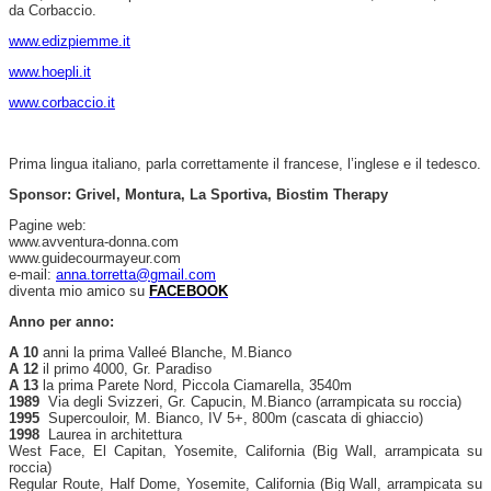
da Corbaccio.
www.edizpiemme.it
www.hoepli.it
www.corbaccio.it
Prima lingua italiano, parla correttamente il francese, l’inglese e il tedesco.
Sponsor:
Grivel, Montura, La Sportiva, Biostim Therapy
Pagine web:
www.avventura-donna.com
www.guidecourmayeur.com
e-mail:
anna.torretta@gmail.com
diventa mio amico su
FACEBOOK
Anno per anno:
A 10
anni la prima Valleé Blanche, M.Bianco
A 12
il primo 4000, Gr. Paradiso
A 13
la prima Parete Nord, Piccola Ciamarella, 3540m
1989
Via degli Svizzeri, Gr. Capucin, M.Bianco (arrampicata su roccia)
1995
Supercouloir, M. Bianco, IV 5+, 800m (cascata di ghiaccio)
1998
Laurea in architettura
West Face, El Capitan, Yosemite, California (Big Wall, arrampicata su
roccia)
Regular Route, Half Dome, Yosemite, California (Big Wall, arrampicata su