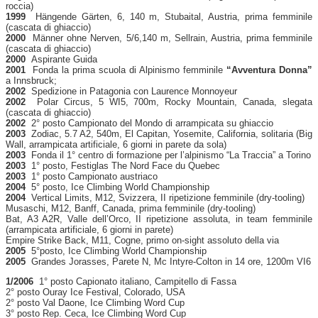
roccia)
1999
Hängende Gärten, 6, 140 m, Stubaital, Austria, prima femminile
(cascata di ghiaccio)
2000
Männer ohne Nerven, 5/6,140 m, Sellrain, Austria, prima femminile
(cascata di ghiaccio)
2000
Aspirante Guida
2001
Fonda la prima scuola di Alpinismo femminile
“Avventura Donna”
a Innsbruck;
2002
Spedizione in Patagonia con Laurence Monnoyeur
2002
Polar Circus, 5 WI5, 700m, Rocky Mountain, Canada, slegata
(cascata di ghiaccio)
2002
2° posto Campionato del Mondo di arrampicata su ghiaccio
2003
Zodiac, 5.7 A2, 540m, El Capitan, Yosemite, California, solitaria (Big
Wall, arrampicata artificiale, 6 giorni in parete da sola)
2003
Fonda il 1° centro di formazione per l’alpinismo “La Traccia” a Torino
2003
1° posto, Festiglas The Nord Face du Quebec
2003
1° posto Campionato austriaco
2004
5° posto, Ice Climbing World Championship
2004
Vertical Limits, M12, Svizzera, II ripetizione femminile (dry-tooling)
Musaschi, M12, Banff, Canada, prima femminile (dry-tooling)
Bat, A3 A2R, Valle dell’Orco, II ripetizione assoluta, in team femminile
(arrampicata artificiale, 6 giorni in parete)
Empire Strike Back, M11, Cogne, primo on-sight assoluto della via
2005
5°posto, Ice Climbing World Championship
2005
Grandes Jorasses, Parete N, Mc Intyre-Colton in 14 ore, 1200m VI6
1/2006
1° posto Capionato italiano, Campitello di Fassa
2° posto Ouray Ice Festival, Colorado, USA
2° posto Val Daone, Ice Climbing Word Cup
3° posto Rep. Ceca, Ice Climbing Word Cup