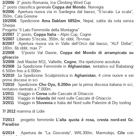
2/2006
3° posto Romania, Ice Climbing Word Cup
2° posto classifica generale
Coppa del Mondo
, Norvegia
9/2006
Apertura nuova via in Sardegna dal basso, “S’iscala- La scala”,
350m, Cala Gonone
10/2006
Spedizione
Ama Dablam 6852m
, Nepal, salita da sola senza
Sherpa
Progetto “il Lato Femminile della Montagna”
2/2007
1° posto,
Coppa Italia
– Alpin Cup, Cogne
5/2007
Liberato S’Iscala, 350m, 6c obbl, 7b+max
8/2007
Apertura nuova via in Valle dell’Orco dal basso, “ALF Dollar”,
180m, 6b obbl, max 7°
2/2008
5°posto Val Daone,
Coppa del Mondo di arrampicata su
ghiaccio
3/2008
Jedi Master M11, Valleille,
Cogne
, IIIa ripetizione assoluta
9/2008
1a Spedizione Femminile in
Afghanistan
, tentativo sul Babatangi
6.500m fino a 6.000m
5/2010
1a Spedizione Scialpinistica in
Aghanistan
, 4 cime nuove e sei
prime discese in sci
7/2010
Spedizione
Cho Oyu, 8.200m
per la prima discesa italiana in sci,
tentativo rientrato a 7.000m
1/2011
Viaggio in
Corea
sulle Cascate di Ghiaccio
3/2011
Viaggio in
Islanda
del nord sulle Cascate di Ghiaccio
3/2011
Viaggio in
Slovenia
e Italia del Nord sulle Palestre di Dry tooling
7/ 2012
mamma di Lidie
7/2013
progetto femminile
L’alta quota è rosa, cresta nord-est Gr.
Paradiso
6/2014
Apertura de "La Gioconda", WI6,300m, Marmolejo,
Cile
con