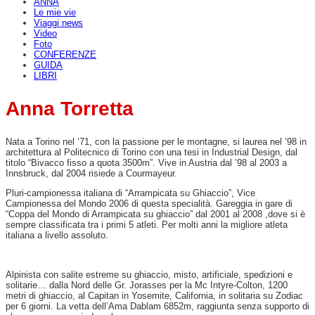
ANNA
Le mie vie
Viaggi news
Video
Foto
CONFERENZE
GUIDA
LIBRI
Anna Torretta
Nata a Torino nel ‘71, con la passione per le montagne, si laurea nel ’98 in
architettura al Politecnico di Torino con una tesi in Industrial Design, dal
titolo “Bivacco fisso a quota 3500m”. Vive in Austria dal ’98 al 2003 a
Innsbruck, dal 2004 risiede a Courmayeur.
Pluri-campionessa italiana di “Arrampicata su Ghiaccio”, Vice
Campionessa del Mondo 2006 di questa specialità. Gareggia in gare di
“Coppa del Mondo di Arrampicata su ghiaccio” dal 2001 al 2008 ,dove si è
sempre classificata tra i primi 5 atleti. Per molti anni la migliore atleta
italiana a livello assoluto.
Alpinista con salite estreme su ghiaccio, misto, artificiale, spedizioni e
solitarie… dalla Nord delle Gr. Jorasses per la Mc Intyre-Colton, 1200
metri di ghiaccio, al Capitan in Yosemite, California, in solitaria su Zodiac
per 6 giorni. La vetta dell’Ama Dablam 6852m, raggiunta senza supporto di