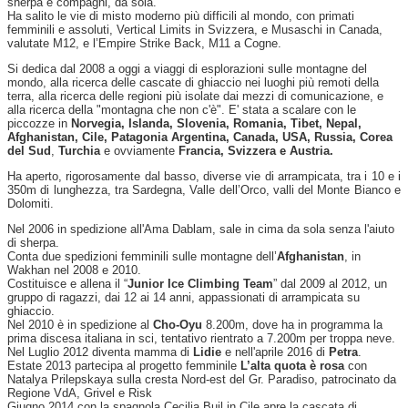
sherpa e compagni, da sola.
Ha salito le vie di misto moderno più difficili al mondo, con primati
femminili e assoluti, Vertical Limits in Svizzera, e Musaschi in Canada,
valutate M12, e l’Empire Strike Back, M11 a Cogne.
Si dedica dal 2008 a oggi a viaggi di esplorazioni sulle montagne del
mondo, alla ricerca delle cascate di ghiaccio nei luoghi più remoti della
terra, alla ricerca delle regioni più isolate dai mezzi di comunicazione, e
alla ricerca della "montagna che non c'è". E' stata a scalare con le
piccozze in
Norvegia, Islanda, Slovenia, Romania, Tibet, Nepal,
Afghanistan, Cile, Patagonia Argentina, Canada, USA, Russia, Corea
del Sud
,
Turchia
e ovviamente
Francia, Svizzera e Austria.
Ha aperto, rigorosamente dal basso, diverse vie di arrampicata, tra i 10 e i
350m di lunghezza, tra Sardegna, Valle dell’Orco, valli del Monte Bianco e
Dolomiti.
Nel 2006 in spedizione all'Ama Dablam, sale in cima da sola senza l'aiuto
di sherpa.
Conta due spedizioni femminili sulle montagne dell’
Afghanistan
, in
Wakhan nel 2008 e 2010.
Costituisce e allena il “
Junior Ice Climbing Team
” dal 2009 al 2012, un
gruppo di ragazzi, dai 12 ai 14 anni, appassionati di arrampicata su
ghiaccio.
Nel 2010 è in spedizione al
Cho-Oyu
8.200m, dove ha in programma la
prima discesa italiana in sci, tentativo rientrato a 7.200m per troppa neve.
Nel Luglio 2012 diventa mamma di
Lidie
e nell'aprile 2016 di
Petra
.
Estate 2013 partecipa al progetto femminile
L’alta quota è rosa
con
Natalya Prilepskaya sulla cresta Nord-est del Gr. Paradiso, patrocinato da
Regione VdA, Grivel e Risk
Giugno 2014 con la spagnola Cecilia Buil in Cile apre la cascata di