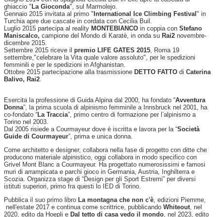
ghiaccio "
La Gioconda
", sul Marmolejo.
Gennaio 2015 invitata al primo "
International Ice Climbing Festival
" in
Turchia apre due cascate in cordata con Cecilia Buil.
Luglio 2015 partecipa al reality
MONTEBIANCO
in coppia con
Stefano
Maniscalco,
campione del Mondo di Karatè, in onda su
Rai2
novembre-
dicembre 2015.
Settembre 2015 riceve il
premio LIFE GATES 2015
, Roma 19
settembre,"celebrare la Vita quale valore assoluto", per le spedizioni
femminili e per le spedizioni in Afghanistan.
Ottobre 2015 partecipazione alla trasmissione
DETTO FATTO
di
Caterina
Balivo, Rai2
.
Esercita la professione di Guida Alpina dal 2000, ha fondato “
Avventura
Donna
”, la prima scuola di alpinismo femminile a Innsbruck nel 2001, ha
co-fondato “
La Traccia
”, primo centro di formazione per l’alpinismo a
Torino nel 2003.
Dal 2005 risiede a Courmayeur dove è iscritta e lavora per la “
Società
Guide di Courmayeur
”, prima e unica donna.
Come architetto e designer, collabora nella fase di progetto con ditte che
producono materiale alpinistico, oggi collabora in modo specifico con
Grivel Mont Blanc a Courmayeur. Ha progettato numerosissimi e famosi
muri di arrampicata e parchi gioco in Germania, Austria, Inghilterra e
Scozia. Organizza stage di “Design per gli Sport Estremi” per diversi
istituti superiori, primo fra questi lo IED di Torino.
Pubblica il suo primo libro
La montagna che non c'è
, edizioni Piemme,
nell'estate 2017 e continua come scrittrice, pubblicando
Whiteout
, nel
2020, edito da Hoepli e
Dal tetto di casa vedo il mondo
, nel 2023, edito