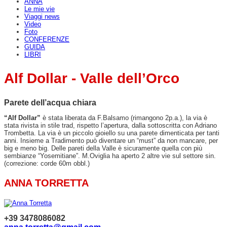
ANNA
Le mie vie
Viaggi news
Video
Foto
CONFERENZE
GUIDA
LIBRI
Alf Dollar - Valle dell’Orco
Parete dell’acqua chiara
“Alf Dollar”
è stata liberata da F.Balsamo (rimangono 2p.a.), la via è
stata rivista in stile trad, rispetto l’apertura, dalla sottoscritta con Adriano
Trombetta. La via è un piccolo gioiello su una parete dimenticata per tanti
anni. Insieme a Tradimento può diventare un “must” da non mancare, per
big e meno big. Delle pareti della Valle è sicuramente quella con più
sembianze “Yosemitiane”. M.Oviglia ha aperto 2 altre vie sul settore sin.
(correzione: corde 60m obbl.)
ANNA TORRETTA
+39 3478086082